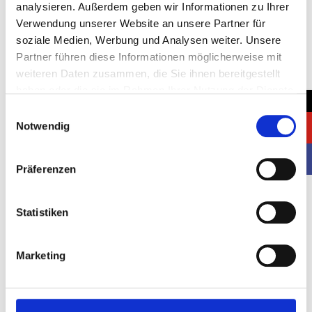
analysieren. Außerdem geben wir Informationen zu Ihrer
Verwendung unserer Website an unsere Partner für
soziale Medien, Werbung und Analysen weiter. Unsere
Partner führen diese Informationen möglicherweise mit
weiteren Daten zusammen, die Sie ihnen bereitgestellt
haben oder die sie im Rahmen Ihrer Nutzung der Dienste
→
gesammelt haben.
Einwilligungsauswahl
Notwendig
Präferenzen
Statistiken
ABSENDEN
Marketing
Alternative:
+49 (0) 211 598 3448