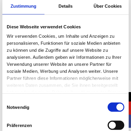
Warum Paris für Ihren Messeauftritt?
Zustimmung
Details
Über Cookies
Paris bietet einzigartige Vorteile, die es zur idealen
Wahl für Ihren Messeauftritt machen:
Diese Webseite verwendet Cookies
Globale Strahlkraft
: Paris zieht ein
internationales, einflussreiches Publikum an und
Wir verwenden Cookies, um Inhalte und Anzeigen zu
erweitert so Ihre Reichweite und
personalisieren, Funktionen für soziale Medien anbieten
Netzwerkmöglichkeiten.
zu können und die Zugriffe auf unsere Website zu
Kreative Inspiration
: Als Wiege von Kunst,
analysieren. Außerdem geben wir Informationen zu Ihrer
Mode und Gastronomie regt Paris zu mutigen
Verwendung unserer Website an unsere Partner für
und innovativen Standkonzepten an, die im
soziale Medien, Werbung und Analysen weiter. Unsere
Gedächtnis bleiben.
Partner führen diese Informationen möglicherweise mit
Geschäftspotenzial
: Als wirtschaftliches Herz
weiteren Daten zusammen, die Sie ihnen bereitgestellt
Frankreichs bietet Paris Zugang zu
haben oder die sie im Rahmen Ihrer Nutzung der Dienste
einflussreichen Entscheidern und
→
gesammelt haben.
Einwilligungsauswahl
wachstumsstarken Märkten.
Notwendig
Einzigartiges Erlebnis
: Von den romantischen
Ufern der Seine bis hin zu Sehenswürdigkeiten
wie dem Eiffelturm schafft Paris eine
Präferenzen
faszinierende Atmosphäre für Messebesucher.