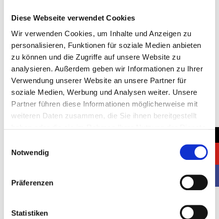
Diese Webseite verwendet Cookies
Wir verwenden Cookies, um Inhalte und Anzeigen zu
Standort:
personalisieren, Funktionen für soziale Medien anbieten
Deutschland, Düsseldorf
zu können und die Zugriffe auf unsere Website zu
analysieren. Außerdem geben wir Informationen zu Ihrer
Kunde:
Verwendung unserer Website an unsere Partner für
F. Bosch
soziale Medien, Werbung und Analysen weiter. Unsere
Partner führen diese Informationen möglicherweise mit
Standfläche:
weiteren Daten zusammen, die Sie ihnen bereitgestellt
2
24 m
haben oder die sie im Rahmen Ihrer Nutzung der Dienste
→
gesammelt haben.
Einwilligungsauswahl
Startdatum:
Notwendig
11.11.2024
Enddatum:
Präferenzen
14.11.2024
Statistiken