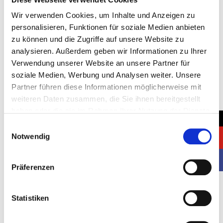
Wir verwenden Cookies, um Inhalte und Anzeigen zu
personalisieren, Funktionen für soziale Medien anbieten
Standort:
zu können und die Zugriffe auf unsere Website zu
analysieren. Außerdem geben wir Informationen zu Ihrer
Düsseldorf, Deutschland
Verwendung unserer Website an unsere Partner für
Kunde:
soziale Medien, Werbung und Analysen weiter. Unsere
Partner führen diese Informationen möglicherweise mit
ROFA
weiteren Daten zusammen, die Sie ihnen bereitgestellt
Standfläche:
haben oder die sie im Rahmen Ihrer Nutzung der Dienste
→
gesammelt haben.
2
Einwilligungsauswahl
162 m
Notwendig
Startdatum:
04.11.2025
Präferenzen
Enddatum:
Statistiken
07.11.2025