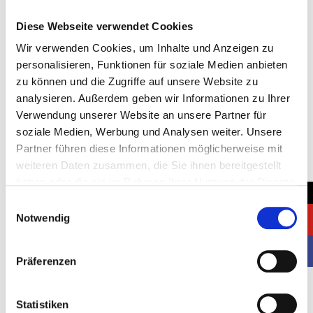
Diese Webseite verwendet Cookies
Wir verwenden Cookies, um Inhalte und Anzeigen zu
Standort:
personalisieren, Funktionen für soziale Medien anbieten
Deutschland, Dusseldorf
zu können und die Zugriffe auf unsere Website zu
analysieren. Außerdem geben wir Informationen zu Ihrer
Kunde:
Verwendung unserer Website an unsere Partner für
Worik
soziale Medien, Werbung und Analysen weiter. Unsere
Partner führen diese Informationen möglicherweise mit
Standfläche:
weiteren Daten zusammen, die Sie ihnen bereitgestellt
2
-- m
haben oder die sie im Rahmen Ihrer Nutzung der Dienste
→
gesammelt haben.
Einwilligungsauswahl
Startdatum:
Notwendig
26.10.2021
Enddatum:
Präferenzen
29.10.2021
Statistiken