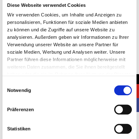
Diese Webseite verwendet Cookies
Wir verwenden Cookies, um Inhalte und Anzeigen zu
personalisieren, Funktionen für soziale Medien anbieten
zu können und die Zugriffe auf unsere Website zu
Location:
analysieren. Außerdem geben wir Informationen zu Ihrer
Verwendung unserer Website an unsere Partner für
Germany, Stuttgart
soziale Medien, Werbung und Analysen weiter. Unsere
Client:
Partner führen diese Informationen möglicherweise mit
weiteren Daten zusammen, die Sie ihnen bereitgestellt
TESA
haben oder die sie im Rahmen Ihrer Nutzung der Dienste
Stand space:
→
gesammelt haben.
Einwilligungsauswahl
2
72 m
Notwendig
Started:
Präferenzen
18.06.2024
Completed:
Statistiken
20.06.2024