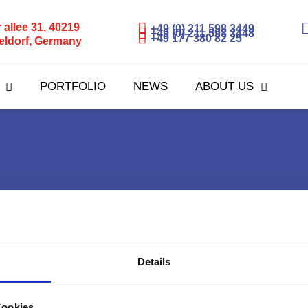
r allee 31, 40219
+49 (0) 211 598 3449
+49 (0) 211 598 3448
+49 177 380 82 25
eldorf, Germany
PORTFOLIO
NEWS
ABOUT US
Details
Cookies