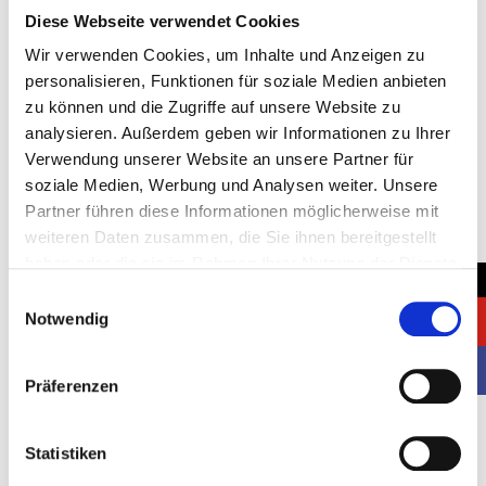
Diese Webseite verwendet Cookies
Wir verwenden Cookies, um Inhalte und Anzeigen zu
Location:
personalisieren, Funktionen für soziale Medien anbieten
zu können und die Zugriffe auf unsere Website zu
Germany, Dusseldorf
analysieren. Außerdem geben wir Informationen zu Ihrer
Client:
Verwendung unserer Website an unsere Partner für
soziale Medien, Werbung und Analysen weiter. Unsere
NOSA
Partner führen diese Informationen möglicherweise mit
Stand space:
weiteren Daten zusammen, die Sie ihnen bereitgestellt
haben oder die sie im Rahmen Ihrer Nutzung der Dienste
2
24 m
→
gesammelt haben.
Einwilligungsauswahl
Started:
Notwendig
13.11.2023
Präferenzen
Completed:
16.11.2023
Statistiken