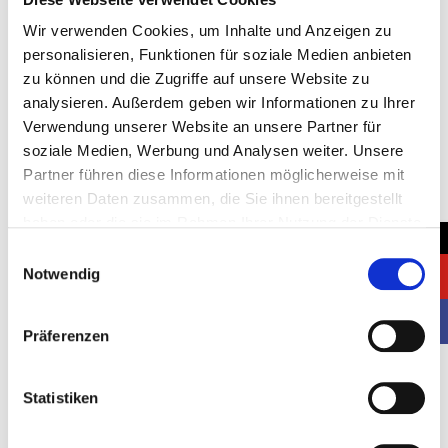
Wir verwenden Cookies, um Inhalte und Anzeigen zu
personalisieren, Funktionen für soziale Medien anbieten
Location:
zu können und die Zugriffe auf unsere Website zu
analysieren. Außerdem geben wir Informationen zu Ihrer
Stuttgart, Germany
Verwendung unserer Website an unsere Partner für
Client:
soziale Medien, Werbung und Analysen weiter. Unsere
Partner führen diese Informationen möglicherweise mit
Micron
weiteren Daten zusammen, die Sie ihnen bereitgestellt
Stand space:
haben oder die sie im Rahmen Ihrer Nutzung der Dienste
→
gesammelt haben.
2
Einwilligungsauswahl
48 m
Notwendig
Started:
21.10.2025
Präferenzen
Completed:
24.10.2025
Statistiken