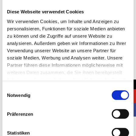
Diese Webseite verwendet Cookies
Wir verwenden Cookies, um Inhalte und Anzeigen zu
Location:
personalisieren, Funktionen für soziale Medien anbieten
Cologne, Germany
zu können und die Zugriffe auf unsere Website zu
analysieren. Außerdem geben wir Informationen zu Ihrer
Client:
Verwendung unserer Website an unsere Partner für
Ekinops
soziale Medien, Werbung und Analysen weiter. Unsere
Partner führen diese Informationen möglicherweise mit
Stand space:
weiteren Daten zusammen, die Sie ihnen bereitgestellt
2
18 m
haben oder die sie im Rahmen Ihrer Nutzung der Dienste
→
gesammelt haben.
Started:
Einwilligungsauswahl
Notwendig
14.05.2024
Completed:
Präferenzen
16.05.2024
Statistiken