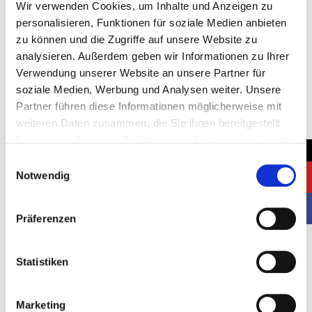
Wir verwenden Cookies, um Inhalte und Anzeigen zu
personalisieren, Funktionen für soziale Medien anbieten
zu können und die Zugriffe auf unsere Website zu
Location:
analysieren. Außerdem geben wir Informationen zu Ihrer
Verwendung unserer Website an unsere Partner für
Düsseldorf, Germany
soziale Medien, Werbung und Analysen weiter. Unsere
Client:
Partner führen diese Informationen möglicherweise mit
weiteren Daten zusammen, die Sie ihnen bereitgestellt
7Solutions
haben oder die sie im Rahmen Ihrer Nutzung der Dienste
→
Stand space:
gesammelt haben.
Einwilligungsauswahl
2
Notwendig
24 m
Started:
Präferenzen
04.11.2025
Completed:
Statistiken
07.11.2025
Marketing