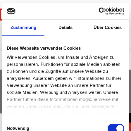
DE
Zustimmung
Details
Über Cookies
Diese Webseite verwendet Cookies
Category:
Barcelona
Wir verwenden Cookies, um Inhalte und Anzeigen zu
personalisieren, Funktionen für soziale Medien anbieten
zu können und die Zugriffe auf unsere Website zu
analysieren. Außerdem geben wir Informationen zu Ihrer
Verwendung unserer Website an unsere Partner für
Imprint
soziale Medien, Werbung und Analysen weiter. Unsere
Privacy Policy
Partner führen diese Informationen möglicherweise mit
weiteren Daten zusammen, die Sie ihnen bereitgestellt
haben oder die sie im Rahmen Ihrer Nutzung der Dienste
→
gesammelt haben.
Einwilligungsauswahl
Notwendig